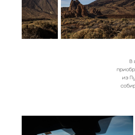
В 
приобр
из П
собир