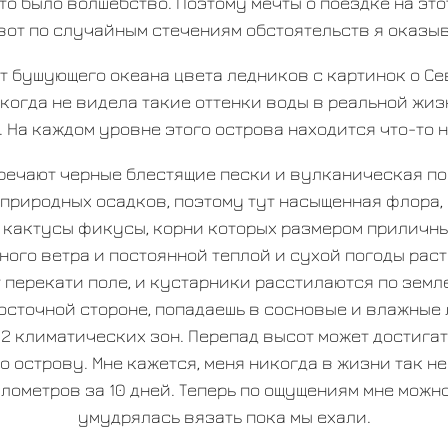
то было волшебство. Поэтому мечты о поездке на это
 вот по случайным стечениям обстоятельств я оказы
т бушующего океана цвета ледников с картинок о С
когда не видела такие оттенки воды в реальной жиз
. На каждом уровне этого острова находится что-то 
речают черные блестящие пески и вулканическая по
природных осадков, поэтому тут насыщенная флора,
 кактусы фикусы, корни которых размером приличны
ного ветра и постоянной теплой и сухой погоды рас
т перекати поле, и кустарники расстилаются по земл
осточной стороне, попадаешь в сосновые и влажные 
12 климатических зон. Перепад высот может достигат
 острову. Мне кажется, меня никогда в жизни так н
лометров за 10 дней. Теперь по ощущениям мне можно
умудрялась вязать пока мы ехали.