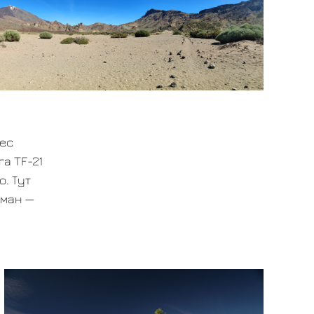
Лес
а TF-21
. Тут
уман —