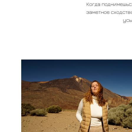
Когда поднимешься
заметное сходство
усы