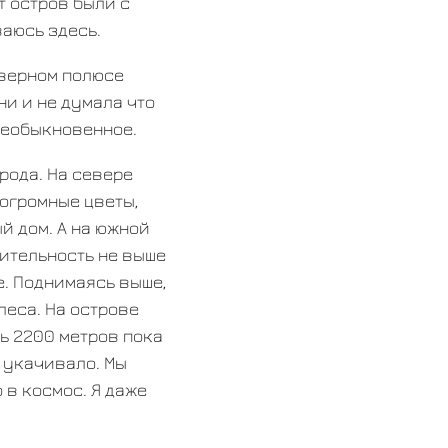
т остров были с
ваюсь здесь.
еверном полюсе
ни и не думала что
необыкновенное.
рода. На севере
 огромные цветы,
й дом. А на южной
тительность не выше
е. Поднимаясь выше,
леса. На острове
ь 2200 метров пока
е укачивало. Мы
 в космос. Я даже