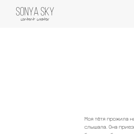
Моя тётя прожила н
слышала. Она приез