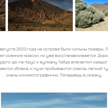
августе 2023 года на острове были сильны пожары. 
ел осенние краски, но уже восстанавливается. Дорог
уэрто-де-ла-Крус к вулкану Тейде впечатлит каждого
аются облака, и лучи пробиваются сквозь легкий т
очень киномотографично. Попадаешь в сказку.