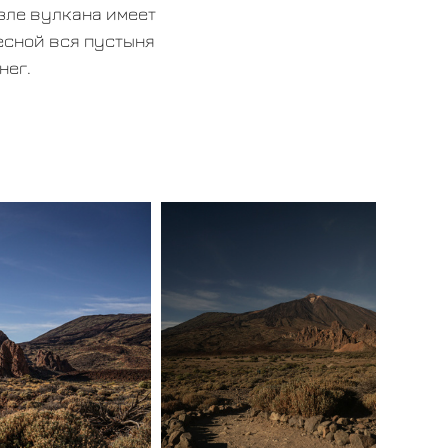
озле вулкана имеет
весной вся пустыня
нег.