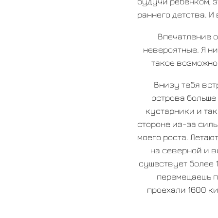
будучи ребенком, э
раннего детства. И
Впечатление о
невероятные. Я ни
такое возможно
Внизу тебя вст
острова больше 
кустарники и так
стороне из-за силь
моего роста. Летаю
на северной и в
существует более 
перемещаешь по
проехали 1600 ки